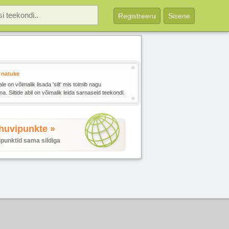
Registreeru
Sisene
natuke
e on võimalik lisada 'silt' mis toimib nagu
. Siltide abil on võimalik leida sarnaseid teekondi.
 huvipunkte »
ipunktid sama sildiga