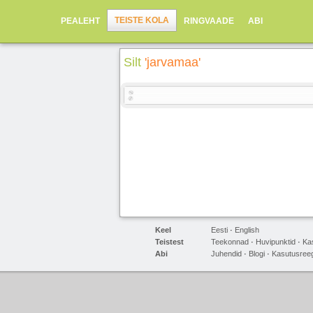
TEISTE KOLA
PEALEHT
RINGVAADE
ABI
Silt
'jarvamaa'
Keel
Eesti
·
English
Teistest
Teekonnad
·
Huvipunktid
·
Ka
Abi
Juhendid
·
Blogi
·
Kasutusreeg