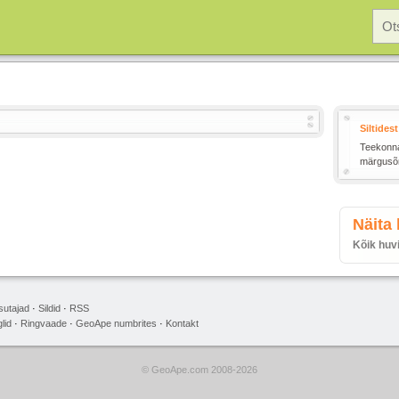
Siltidest
Teekonnal
märgusõna
Näita
Kõik huv
sutajad
·
Sildid
·
RSS
lid
·
Ringvaade
·
GeoApe numbrites
·
Kontakt
© GeoApe.com 2008-2026