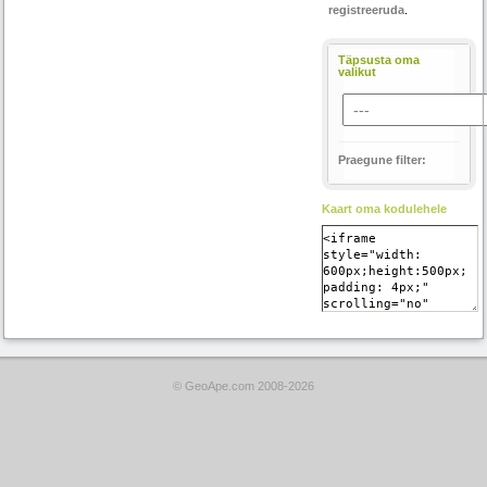
registreeruda
.
Täpsusta oma
valikut
Praegune filter:
Kaart oma kodulehele
© GeoApe.com 2008-2026