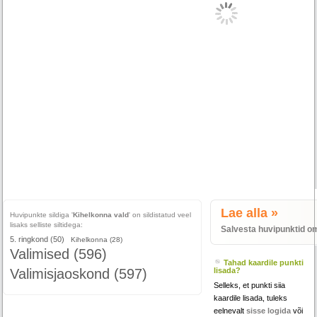
Lae alla »
Huvipunkte sildiga '
Kihelkonna vald
' on sildistatud veel
lisaks selliste siltidega:
Salvesta huvipunktid o
5. ringkond (50)
Kihelkonna (28)
Valimised (596)
Tahad kaardile punkti
Valimisjaoskond (597)
lisada?
Selleks, et punkti siia
kaardile lisada, tuleks
eelnevalt
sisse logida
või