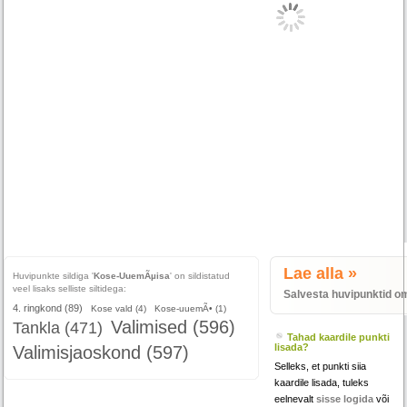
Lae alla »
Huvipunkte sildiga '
Kose-UuemÃµisa
' on sildistatud
veel lisaks selliste siltidega:
Salvesta huvipunktid o
4. ringkond (89)
Kose vald (4)
Kose-uuemÃ• (1)
Valimised (596)
Tankla (471)
Tahad kaardile punkti
lisada?
Valimisjaoskond (597)
Selleks, et punkti siia
kaardile lisada, tuleks
eelnevalt
sisse logida
või