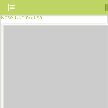
Kose-UuemÃµisa