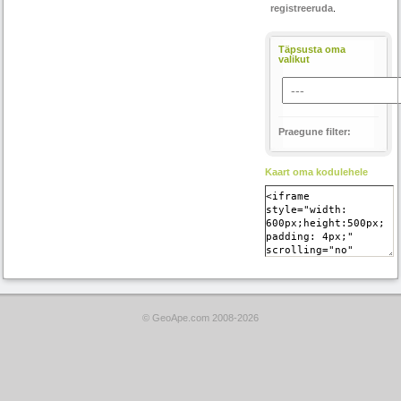
registreeruda
.
Täpsusta oma
valikut
Praegune filter:
Kaart oma kodulehele
© GeoApe.com 2008-2026