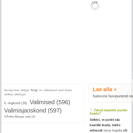
Lae alla »
Huvipunkte sildiga '
Triigi
' on sildistatud veel lisaks
selliste siltidega:
Salvesta huvipunktid o
Valimised (596)
6. ringkond (39)
Valimisjaoskond (597)
Tahad kaardile punkti
lisada?
VÃ¤ike-Maarja vald (4)
Selleks, et punkti siia
kaardile lisada, tuleks
eelnevalt
sisse logida
või