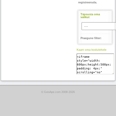
registreeruda
.
Täpsusta oma
valikut
Praegune filter:
Kaart oma kodulehele
© GeoApe.com 2008-2026