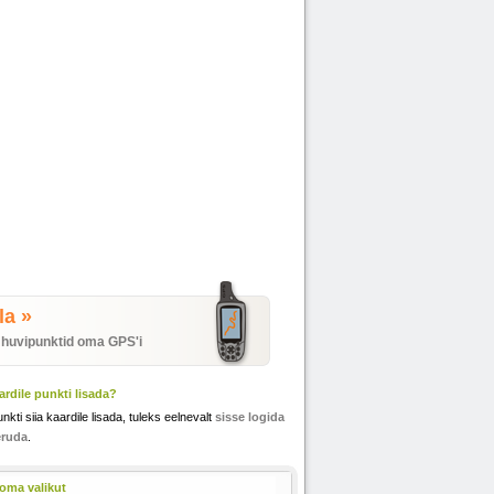
la »
 huvipunktid oma GPS'i
rdile punkti lisada?
unkti siia kaardile lisada, tuleks eelnevalt
sisse logida
eruda
.
oma valikut