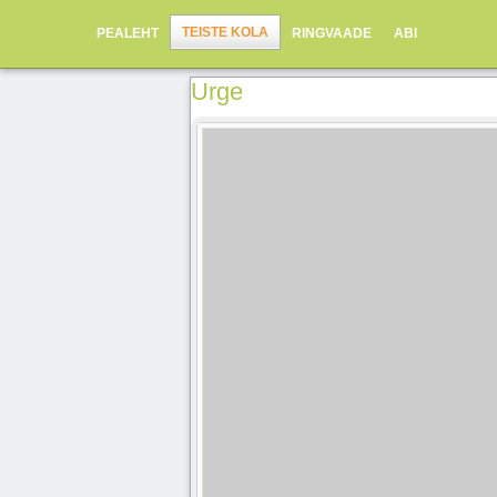
TEISTE KOLA
PEALEHT
RINGVAADE
ABI
Urge