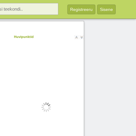
Registreeru
Sisene
Huvipunktid