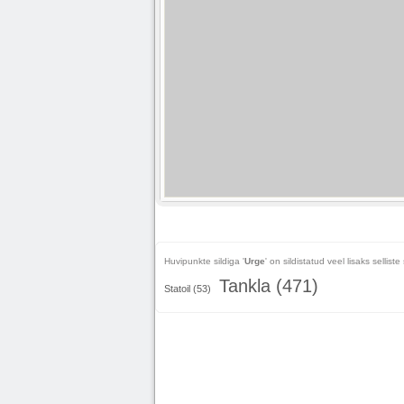
Huvipunkte sildiga '
Urge
' on sildistatud veel lisaks selliste 
Tankla (471)
Statoil (53)