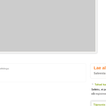
Lae al
siltidega:
Salvesta
Tahad kaa
Selleks, et p
või
registre
Täpsusta 