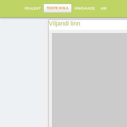
TEISTE KOLA
PEALEHT
RINGVAADE
ABI
Viljandi linn