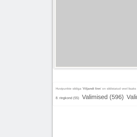
Huvipunkte sildiga '
Viljandi linn
' on sildistatud veel lisaks 
Valimised (596)
Val
8. ringkond (55)