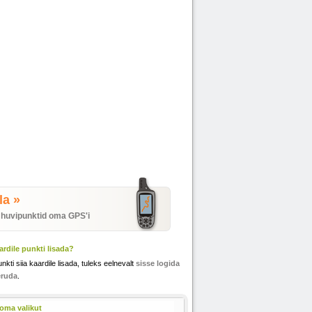
la »
 huvipunktid oma GPS'i
rdile punkti lisada?
unkti siia kaardile lisada, tuleks eelnevalt
sisse logida
eruda
.
oma valikut