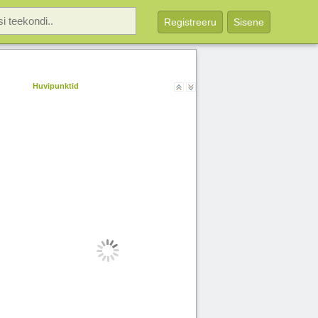
Registreeru
Sisene
Huvipunktid