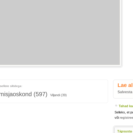
Lae al
selliste siltidega:
Salvesta
imisjaoskond (597)
Viljandi (39)
Tahad kaa
Selleks, et p
või
registre
Täpsusta 