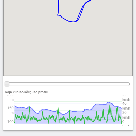
Raja kiiruse/kõrguse profiil
200
60
m
km/h
40
150
km/h
20
m
km/h
100
0
m
km/h