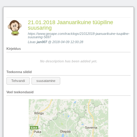
21.01.2018 Jaanuarikuine tüüpiline
suusaring
https://www.geoape.com/tracklogs/21012018-jaanuarikuine-tuupiline-
suusaring-5697
Lisas
jan007
@ 2018-04-09 12:00:28
Kirjeldus
No description has been added yet.
Teekonna sildid
Tehvandi
suusatamine
Veel teekondasid