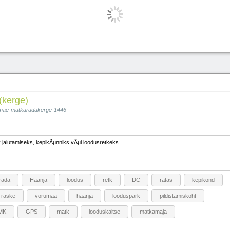
(kerge)
lamae-matkaradakerge-1446
jalutamiseks, kepikÃµnniks vÃµi loodusretkeks.
rada
Haanja
loodus
retk
DC
ratas
kepikond
raske
vorumaa
haanja
looduspark
pildistamiskoht
MK
GPS
matk
looduskaitse
matkamaja