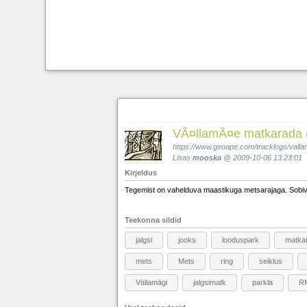
VÃ¤llamÃ¤e matkarada 
https://www.geoape.com/tracklogs/val
Lisas
mooska
@ 2009-10-06 13:23:01
Kirjeldus
Tegemist on vahelduva maastikuga metsarajaga. Sobiv 
Teekonna sildid
jalgsi
jooks
looduspark
matka
mets
Mets
ring
seiklus
Vällamägi
jalgsimatk
parkla
R