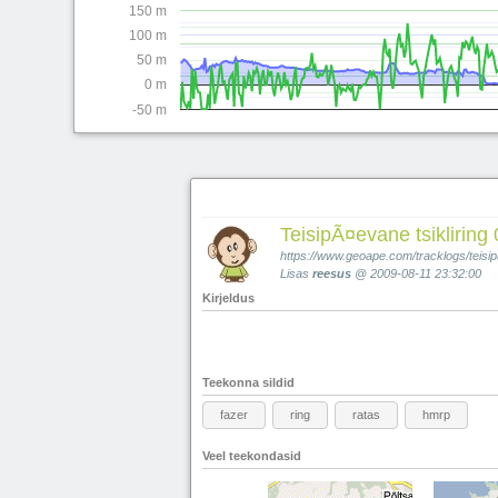
150 m
100 m
50 m
0 m
-50 m
TeisipÃ¤evane tsikliring
https://www.geoape.com/tracklogs/teisip
Lisas
reesus
@ 2009-08-11 23:32:00
Kirjeldus
Teekonna sildid
fazer
ring
ratas
hmrp
Veel teekondasid