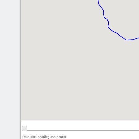
Raja kiiruse/kõrguse profiil